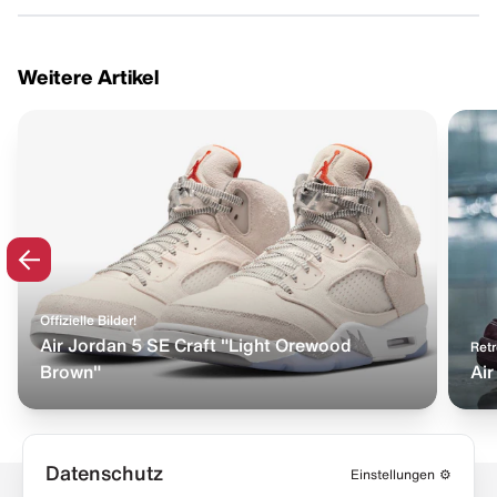
Weitere Artikel
Offizielle Bilder!
Air Jordan 5 SE Craft "Light Orewood
Ret
Brown"
Ai
Datenschutz
Einstellungen
⚙️