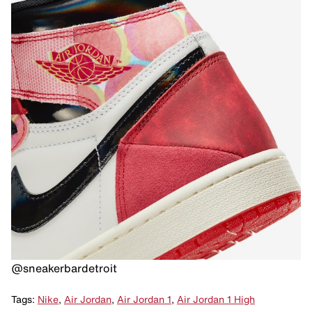
@sneakerbardetroit
Tags:
Nike
,
Air Jordan
,
Air Jordan 1
,
Air Jordan 1 High