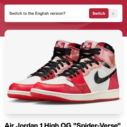
HEAT
×
Switch to the English version?
Switch
MVMNT
Air Jordan 1 High OG "Spider-Verse"