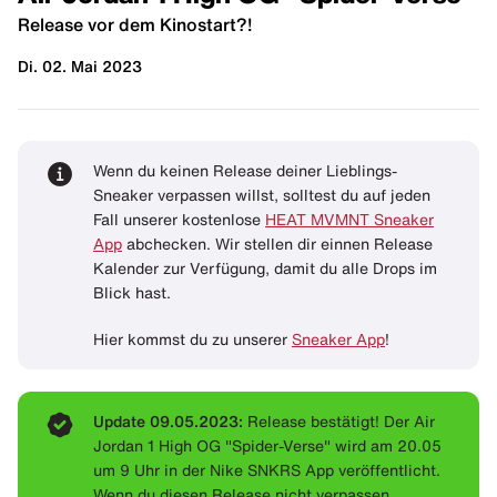
Release vor dem Kinostart?!
Di. 02. Mai 2023
Wenn du keinen Release deiner Lieblings-
Sneaker verpassen willst, solltest du auf jeden
Fall unserer kostenlose
HEAT MVMNT Sneaker
App
abchecken. Wir stellen dir einnen Release
Kalender zur Verfügung, damit du alle Drops im
Blick hast.
Hier kommst du zu unserer
Sneaker App
!
Update 09.05.2023:
Release bestätigt! Der Air
Jordan 1 High OG "Spider-Verse" wird am 20.05
um 9 Uhr in der Nike SNKRS App veröffentlicht.
Wenn du diesen Release nicht verpassen