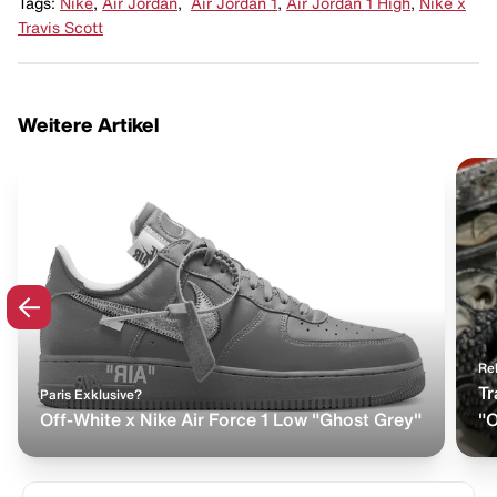
Tags:
Nike
,
Air Jordan
,
Air Jordan 1
,
Air Jordan 1 High
,
Nike x
Travis Scott
Weitere Artikel
Rel
Tr
Paris Exklusive?
Off-White x Nike Air Force 1 Low "Ghost Grey"
"O