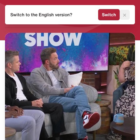
HEAT
×
Switch to the English version?
Switch
MVMNT