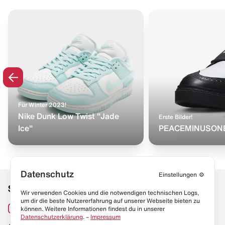
Für Winter 2023!
Nike Dunk Low Twist "Jade
Erste Bilder!
Ice"
PEACEMINUSONE 
Datenschutz
Einstellungen
⚙️
Social Media
Links
Wir verwenden Cookies und die notwendigen technischen Logs,
um dir die beste Nutzererfahrung auf unserer Webseite bieten zu
Sneaker Lexikon
Instagram
können. Weitere Informationen findest du in unserer
Datenschutzerklärung
. –
Impressum
Resell Guide
TikTok