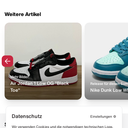
Weitere Artikel
Mehr Bilder!
Air Jordan 1 Low OG "Black
Release für diesen So
Toe"
Nike Dunk Low W
Datenschutz
Einstellungen
⚙️
Social Media
Links
Wir verwenden Cookies und die notwendigen technischen Logs,