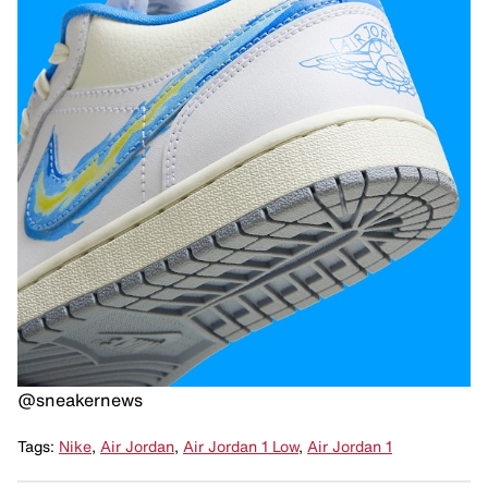
@sneakernews
Tags:
Nike
,
Air Jordan
,
Air Jordan 1 Low
,
Air Jordan 1