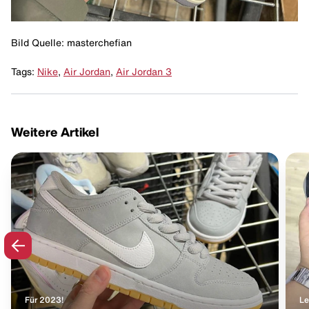
Bild Quelle: masterchefian
Tags:
Nike
,
Air Jordan
,
Air Jordan 3
Weitere Artikel
Für 2023!
Le