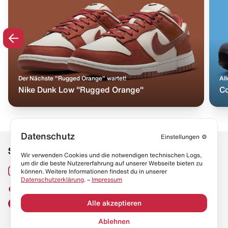
Der Nächste "Rugged Orange" wartet!
All
Nike Dunk Low "Rugged Orange"
Co
Datenschutz
Einstellungen
⚙️
Social Media
Links
Wir verwenden Cookies und die notwendigen technischen Logs,
um dir die beste Nutzererfahrung auf unserer Webseite bieten zu
Sneaker Lexikon
Instagram
können. Weitere Informationen findest du in unserer
Datenschutzerklärung
. –
Impressum
Resell Guide
TikTok
FAQ
Alle akzeptieren
Facebook
Datenschutz
Ablehnen
Impressum