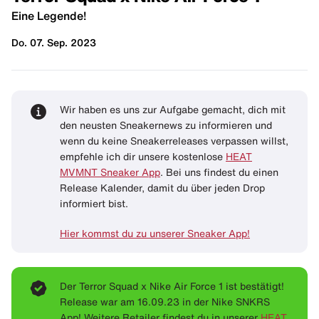
Eine Legende!
Do. 07. Sep. 2023
Wir haben es uns zur Aufgabe gemacht, dich mit
den neusten Sneakernews zu informieren und
wenn du keine Sneakerreleases verpassen willst,
empfehle ich dir unsere kostenlose
HEAT
MVMNT Sneaker App
. Bei uns findest du einen
Release Kalender, damit du über jeden Drop
informiert bist.
Hier kommst du zu unserer Sneaker App!
Der Terror Squad x Nike Air Force 1 ist bestätigt!
Release war am 16.09.23 in der Nike SNKRS
App! Weitere Retailer findest du in unserer
HEAT