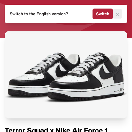
HEAT
×
Switch to the English version?
Switch
MVMNT
Terror Squad x Nike Air Force 1