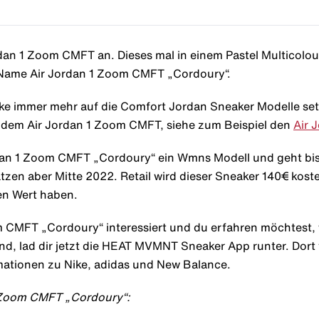
rdan 1 Zoom CMFT an. Dieses mal in einem Pastel Multicolo
r Name Air Jordan 1 Zoom CMFT „Cordoury“.
ike immer mehr auf die Comfort Jordan Sneaker Modelle set
f dem Air Jordan 1 Zoom CMFT, siehe zum Beispiel den
Air 
ordan 1 Zoom CMFT „Cordoury“ ein Wmns Modell und geht bi
tzen aber Mitte 2022. Retail wird dieser Sneaker 140€ koste
en Wert haben.
m CMFT „Cordoury“ interessiert und du erfahren möchtest,
nd, lad dir jetzt die HEAT MVMNT Sneaker App runter. Dort
rmationen zu Nike, adidas und New Balance.
1 Zoom CMFT „Cordoury“: