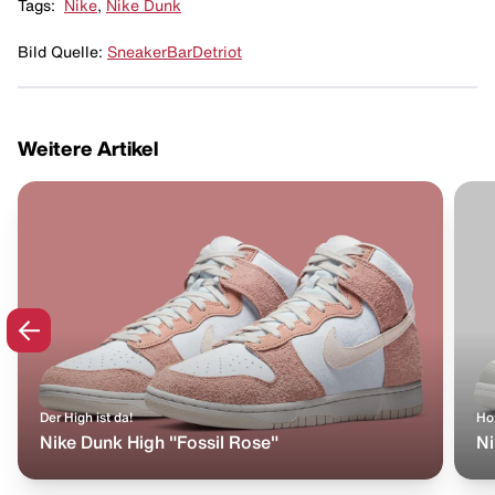
Tags:
Nike
,
Nike Dunk
Bild Quelle:
SneakerBarDetriot
Weitere Artikel
Der High ist da!
Ho
Nike Dunk High "Fossil Rose"
Ni