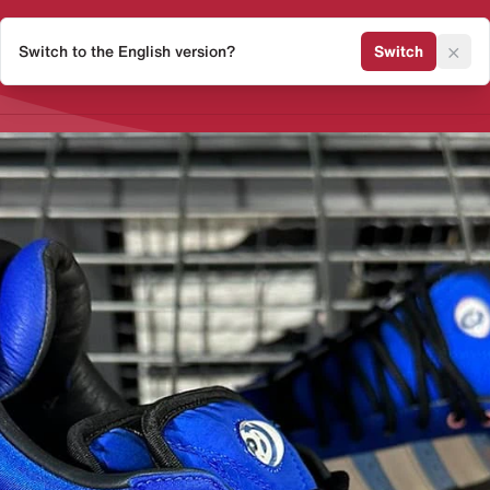
×
Switch to the English version?
Switch
Release Kalender
Sneaker 