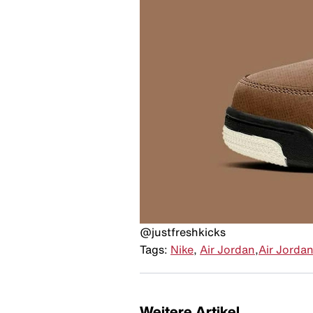
@justfreshkicks
Tags:
Nike
,
Air Jordan
,
Air Jordan
Weitere Artikel