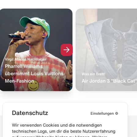
Virgil Ablohs Nachfolger
Pharrell Williams
übernimmt Louis Vuittons
Was ein Brett!
Men-Fashion
Air Jordan 3 "Black Cat
Datenschutz
Einstellungen
⚙️
Wir verwenden Cookies und die notwendigen
technischen Logs, um dir die beste Nutzererfahrung