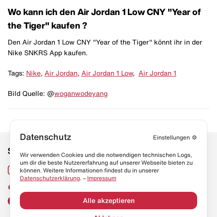
Wo kann ich den Air Jordan 1 Low CNY "Year of
the Tiger" kaufen ?
Den Air Jordan 1 Low CNY "Year of the Tiger" könnt ihr in der
Nike SNKRS App kaufen.
Tags:
Nike
,
Air Jordan
,
Air Jordan 1 Low
,
Air Jordan 1
Bild Quelle: @
woganwodeyang
Datenschutz
Einstellungen
⚙️
Social Media
Links
Wir verwenden Cookies und die notwendigen technischen Logs,
um dir die beste Nutzererfahrung auf unserer Webseite bieten zu
Sneaker Lexikon
Instagram
können. Weitere Informationen findest du in unserer
Datenschutzerklärung
. –
Impressum
Resell Guide
TikTok
FAQ
Alle akzeptieren
Facebook
Datenschutz