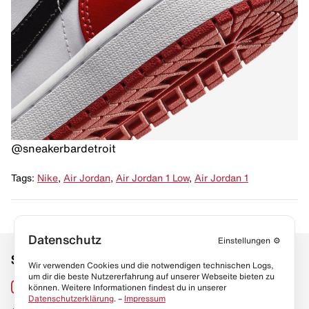
@sneakerbardetroit
Tags:
Nike
,
Air Jordan
,
Air Jordan 1 Low
,
Air Jordan 1
Datenschutz
Einstellungen
⚙️
Social Media
Links
Wir verwenden Cookies und die notwendigen technischen Logs,
um dir die beste Nutzererfahrung auf unserer Webseite bieten zu
Sneaker Lexikon
Instagram
können. Weitere Informationen findest du in unserer
Datenschutzerklärung
. –
Impressum
Resell Guide
TikTok