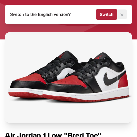
HEAT
×
Switch to the English version?
Switch
MVMNT
Air Jordan 1 Low "Bred Toe"