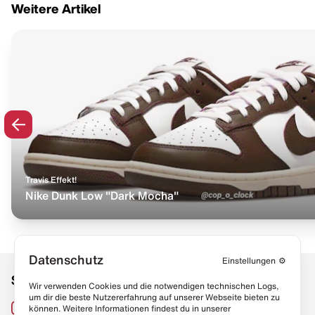
Weitere Artikel
Travis Effekt!
Nike Dunk Low "Dark Mocha"
Datenschutz
Einstellungen
⚙️
Social Media
Links
Wir verwenden Cookies und die notwendigen technischen Logs,
um dir die beste Nutzererfahrung auf unserer Webseite bieten zu
Sneaker Lexikon
Instagram
können. Weitere Informationen findest du in unserer