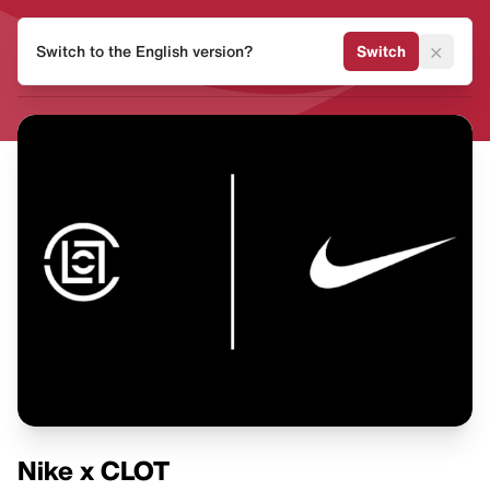
HEAT
×
Switch to the English version?
Switch
MVMNT
Nike x CLOT