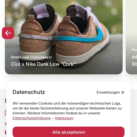
Pe
ad
Direkt zwei Colourways!
Clot x Nike Dunk Low "Cork"
St
Datenschutz
Einstellungen
⚙️
Social Media
Links
Wir verwenden Cookies und die notwendigen technischen Logs,
um dir die beste Nutzererfahrung auf unserer Webseite bieten zu
Sneaker Lexikon
Instagram
können. Weitere Informationen findest du in unserer
Datenschutzerklärung
. –
Impressum
Resell Guide
TikTok
FAQ
Alle akzeptieren
Facebook