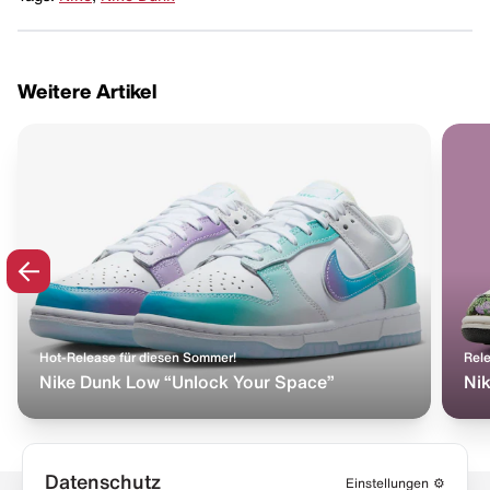
Weitere Artikel
Hot-Release für diesen Sommer!
Rele
Nike Dunk Low “Unlock Your Space”
Nik
Datenschutz
Einstellungen
⚙️