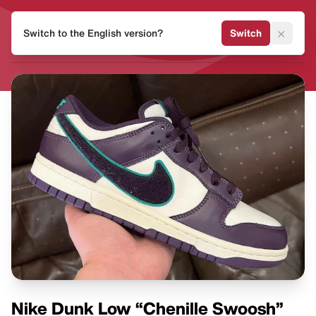
HEAT
×
Switch to the English version?
Switch
MVMNT
Nike Dunk Low “Chenille Swoosh”