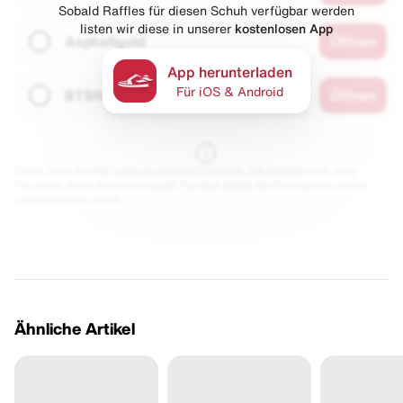
Sobald Raffles für diesen Schuh verfügbar werden
listen wir diese in unserer
kostenlosen App
Asphaltgold
Öffnen
App herunterladen
Für iOS & Android
BTSN
Öffnen
Diese Seite enthält Links zu unseren Partnern. Wir erhalten evtl. eine
Provision, wenn du etwas kaufst. Für dich bleibt der Preis gleich und du
unterstützt uns damit.
Ähnliche Artikel