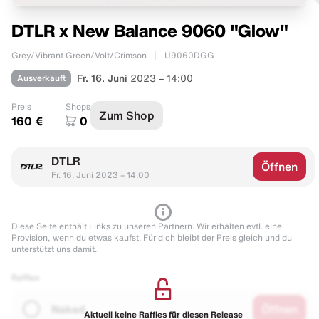
DTLR x New Balance 9060 "Glow"
Grey/Vibrant Green/Volt/Crimson
U9060DGG
Ausverkauft
Fr. 16. Juni
2023 – 14:00
Preis
Shops
Zum Shop
160 €
0
DTLR
Öffnen
Fr. 16. Juni 2023 – 14:00
Diese Seite enthält Links zu unseren Partnern. Wir erhalten evtl. eine
Provision, wenn du etwas kaufst. Für dich bleibt der Preis gleich und du
unterstützt uns damit.
Raffles
Naked
Öffnen
Aktuell keine Raffles für diesen Release