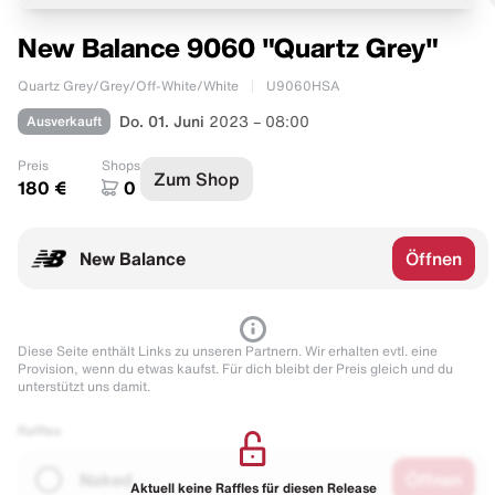
New Balance 9060 "Quartz Grey"
Quartz Grey/Grey/Off-White/White
U9060HSA
Ausverkauft
Do. 01. Juni
2023 – 08:00
Preis
Shops
Zum Shop
180 €
0
New Balance
Öffnen
Diese Seite enthält Links zu unseren Partnern. Wir erhalten evtl. eine
Provision, wenn du etwas kaufst. Für dich bleibt der Preis gleich und du
unterstützt uns damit.
Raffles
Naked
Öffnen
Aktuell keine Raffles für diesen Release