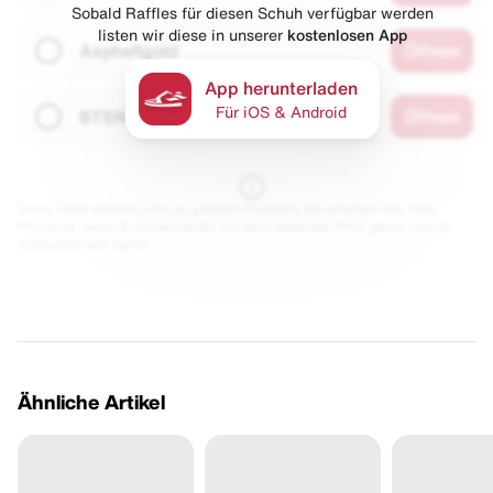
Sobald Raffles für diesen Schuh verfügbar werden
listen wir diese in unserer
kostenlosen App
Asphaltgold
Öffnen
App herunterladen
Für iOS & Android
BTSN
Öffnen
Diese Seite enthält Links zu unseren Partnern. Wir erhalten evtl. eine
Provision, wenn du etwas kaufst. Für dich bleibt der Preis gleich und du
unterstützt uns damit.
Ähnliche Artikel