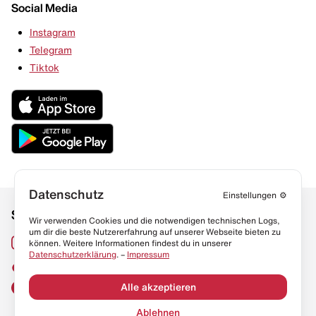
Social Media
Instagram
Telegram
Tiktok
Datenschutz
Einstellungen
⚙️
Social Media
Links
Wir verwenden Cookies und die notwendigen technischen Logs,
um dir die beste Nutzererfahrung auf unserer Webseite bieten zu
Sneaker Lexikon
Instagram
können. Weitere Informationen findest du in unserer
Datenschutzerklärung
. –
Impressum
Resell Guide
TikTok
FAQ
Alle akzeptieren
Facebook
Datenschutz
Ablehnen