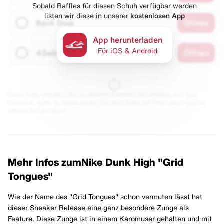
Sobald Raffles für diesen Schuh verfügbar werden
listen wir diese in unserer
kostenlosen App
Back Door
Öffnen
App herunterladen
Für iOS & Android
43einhalb
Öffnen
Diese Seite enthält Links zu unseren Partnern. Wir erhalten evtl. eine
Provision, wenn du etwas kaufst. Für dich bleibt der Preis gleich und du
unterstützt uns damit.
Mehr Infos zum
Nike Dunk High "Grid
Tongues"
Wie der Name des "Grid Tongues" schon vermuten lässt hat
dieser Sneaker Release eine ganz besondere Zunge als
Feature. Diese Zunge ist in einem Karomuser gehalten und mit