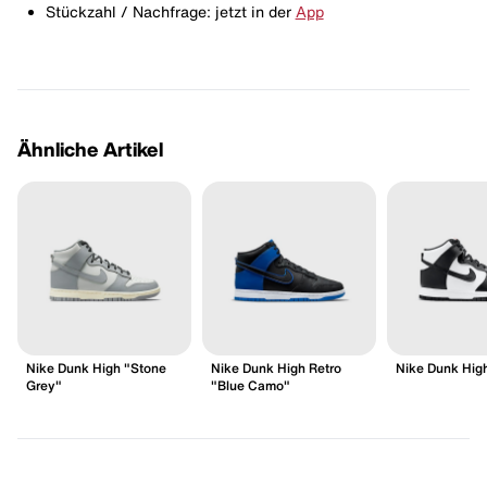
Stückzahl / Nachfrage: jetzt in der
App
Ähnliche Artikel
Nike Dunk High "Stone
Nike Dunk High Retro
Nike Dunk Hig
Grey"
"Blue Camo"