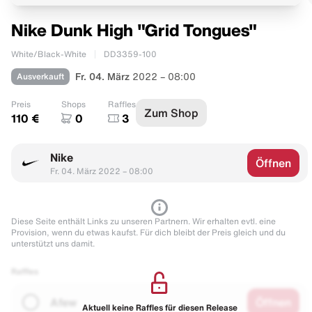
Nike Dunk High "Grid Tongues"
White/Black-White
DD3359-100
Ausverkauft
Fr. 04. März
2022 – 08:00
Preis
Shops
Raffles
Zum Shop
110 €
0
3
Nike
Öffnen
Fr. 04. März 2022 – 08:00
Diese Seite enthält Links zu unseren Partnern. Wir erhalten evtl. eine
Provision, wenn du etwas kaufst. Für dich bleibt der Preis gleich und du
unterstützt uns damit.
Raffles
Afew
Öffnen
Aktuell keine Raffles für diesen Release