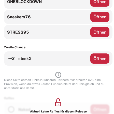
ONEBLOCKDOWN
Öffnen
Sneakers76
Öffnen
STRESS95
Öffnen
Zweite Chance
stockX
Öffnen
Diese Seite enthält Links zu unseren Partnern. Wir erhalten evtl. eine
Provision, wenn du etwas kaufst. Für dich bleibt der Preis gleich und du
unterstützt uns damit.
Raffles
Naked
Öffnen
Aktuell keine Raffles für diesen Release