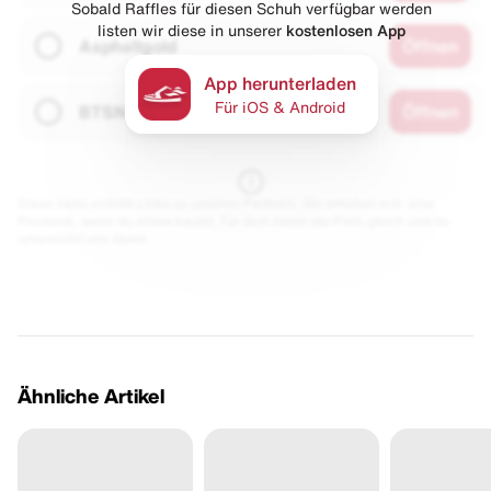
Sobald Raffles für diesen Schuh verfügbar werden
listen wir diese in unserer
kostenlosen App
Asphaltgold
Öffnen
App herunterladen
Für iOS & Android
BTSN
Öffnen
Diese Seite enthält Links zu unseren Partnern. Wir erhalten evtl. eine
Provision, wenn du etwas kaufst. Für dich bleibt der Preis gleich und du
unterstützt uns damit.
Ähnliche Artikel