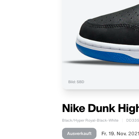
Bild: SBD
Nike Dunk Hig
Black/Hyper Royal-Black-White
DD335
Fr. 19. Nov.
2021
Ausverkauft