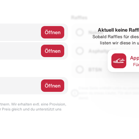
Raffles
Aktuell keine Raff
Öffnen
Naked
Sobald Raffles für di
listen wir diese in
Öffnen
Asphaltgold
App
Fü
BTSN
Öffnen
Diese Seite enthält Links zu unseren
wenn du etwas kaufst. Für dich blei
damit.
nern. Wir erhalten evtl. eine Provision,
r Preis gleich und du unterstützt uns