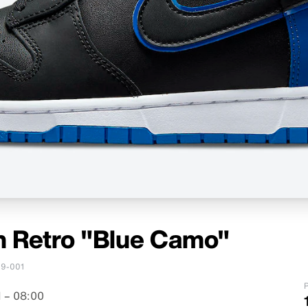
h Retro "Blue Camo"
9-001
P
 – 08:00