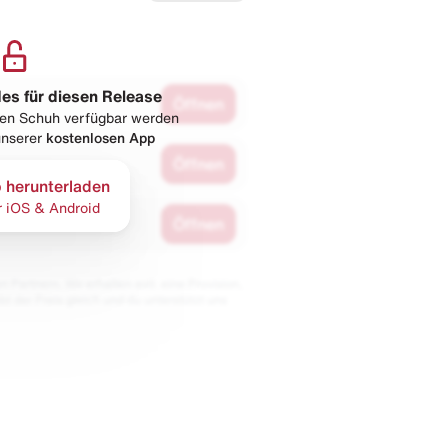
les für diesen Release
Öffnen
esen Schuh verfügbar werden
 unserer
kostenlosen App
Öffnen
 herunterladen
r iOS & Android
Öffnen
 Partnern. Wir erhalten evtl. eine Provision,
bt der Preis gleich und du unterstützt uns