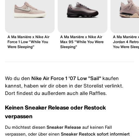
A Ma Maniére x Nike Air
A Ma Maniére x Nike Air
A Ma Maniére x
Force 1 Low "While You
Max 95 "While You Were
Jordan 4 Retro
Were Sleeping"
Sleeping"
You Were Slee
Wo du den
Nike Air Force 1 '07 Low "Sail"
kaufen
kannst, haben wir dir oben in der Storelist verlinkt.
Dort findest du außerdem auch alle Raffles.
Keinen Sneaker Release oder Restock
verpassen
Du möchtest diesen
Sneaker Release
auf keinen Fall
verpassen, oder über einen
Sneaker Restock
sofort informiert