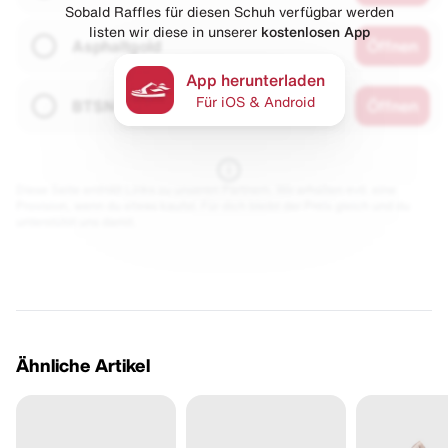
Sobald Raffles für diesen Schuh verfügbar werden
listen wir diese in unserer
kostenlosen App
Asphaltgold
Öffnen
App herunterladen
Für iOS & Android
BTSN
Öffnen
Diese Seite enthält Links zu unseren Partnern. Wir erhalten evtl. eine
Provision, wenn du etwas kaufst. Für dich bleibt der Preis gleich und du
unterstützt uns damit.
Ähnliche Artikel