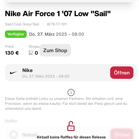
Nike Air Force 1 '07 Low "Sail"
Sail/Cool Grey/Sail
IB7677-101
Verfügbar
Do. 27. März
2025 – 08:00
Preis
Shops
Zum Shop
130 €
0
Nike
Öffnen
Do. 27. März 2025 – 08:00
Diese Seite enthält Links zu unseren Partnern. Wir erhalten evtl. eine
Provision, wenn du etwas kaufst. Für dich bleibt der Preis gleich und du
unterstützt uns damit.
Raffles
Naked
Öffnen
Aktuell keine Raffles für diesen Release