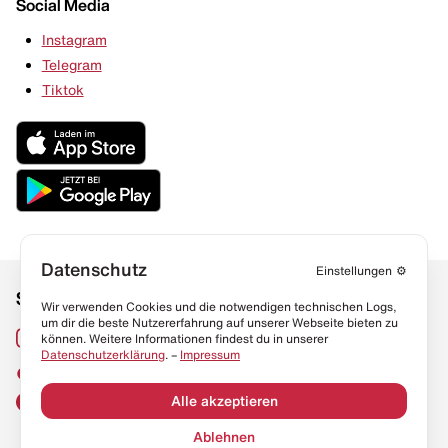
Social Media
Instagram
Telegram
Tiktok
Datenschutz
Einstellungen
⚙️
Social Media
Links
Wir verwenden Cookies und die notwendigen technischen Logs,
um dir die beste Nutzererfahrung auf unserer Webseite bieten zu
Sneaker Lexikon
Instagram
können. Weitere Informationen findest du in unserer
Datenschutzerklärung
. –
Impressum
Resell Guide
TikTok
FAQ
Alle akzeptieren
Facebook
Datenschutz
Ablehnen
Impressum