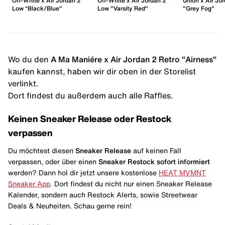
Off-White x Air Jordan 2
Off-White x Air Jordan 2
Union x Air Jo
Low “Black/Blue"
Low "Varsity Red"
"Grey Fog"
Wo du den
A Ma Maniére x Air Jordan 2 Retro "Airness"
kaufen kannst, haben wir dir oben in der Storelist
verlinkt.
Dort findest du außerdem auch alle Raffles.
Keinen Sneaker Release oder Restock
verpassen
Du möchtest diesen
Sneaker Release
auf keinen Fall
verpassen, oder über einen
Sneaker Restock
sofort informiert
werden? Dann hol dir jetzt unsere kostenlose
HEAT MVMNT
Sneaker App
. Dort findest du nicht nur einen Sneaker Release
Kalender, sondern auch Restock Alerts, sowie Streetwear
Deals & Neuheiten. Schau gerne rein!