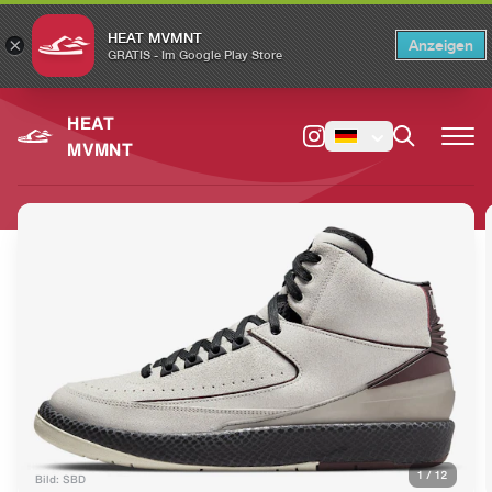
HEAT MVMNT
×
Anzeigen
×
Switch to the English version?
Switch
GRATIS - Im Google Play Store
HEAT
MVMNT
1
/
12
Bild: SBD