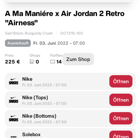
A Ma Maniére x Air Jordan 2 Retro
"Airness"
Sail/Black-Burgundy Crush
DO7216-100
Ausverkauft
Fr. 03. Juni
2022 – 07:00
Preis
Shops
Raffles
Zum Shop
225 €
0
14
Nike
Öffnen
Fr. 03. Juni 2022 – 07:00
Nike (Tops)
Öffnen
Fr. 03. Juni 2022 – 07:00
Nike (Bottoms)
Öffnen
Fr. 03. Juni 2022 – 07:00
Solebox
Öffnen