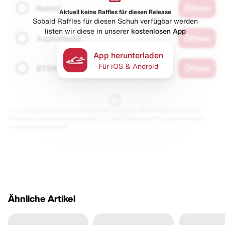
Naked
Öffnen
Aktuell keine Raffles für diesen Release
Sobald Raffles für diesen Schuh verfügbar werden
listen wir diese in unserer
kostenlosen App
Asphaltgold
Öffnen
App herunterladen
Für iOS & Android
BTSN
Öffnen
Diese Seite enthält Links zu unseren Partnern. Wir erhalten evtl. eine
Provision, wenn du etwas kaufst. Für dich bleibt der Preis gleich und du
unterstützt uns damit.
Ähnliche Artikel