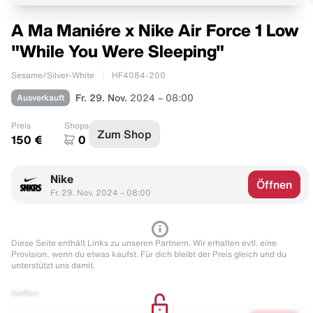
A Ma Maniére x Nike Air Force 1 Low
"While You Were Sleeping"
Sesame/Silver-White
HF4084-200
Ausverkauft
Fr. 29. Nov.
2024 – 08:00
Preis
Shops
Zum Shop
150 €
0
Nike
Öffnen
Fr. 29. Nov. 2024 – 08:00
Diese Seite enthält Links zu unseren Partnern. Wir erhalten evtl. eine
Provision, wenn du etwas kaufst. Für dich bleibt der Preis gleich und du
unterstützt uns damit.
Raffles