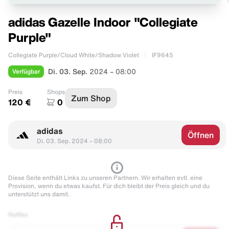
adidas Gazelle Indoor "Collegiate
Purple"
Collegiate Purple/Cloud White/Shadow Violet
IF9645
Verfügbar
Di. 03. Sep.
2024 – 08:00
Preis
Shops
Zum Shop
120 €
0
adidas
Öffnen
Di. 03. Sep. 2024 – 08:00
Diese Seite enthält Links zu unseren Partnern. Wir erhalten evtl. eine
Provision, wenn du etwas kaufst. Für dich bleibt der Preis gleich und du
unterstützt uns damit.
Raffles