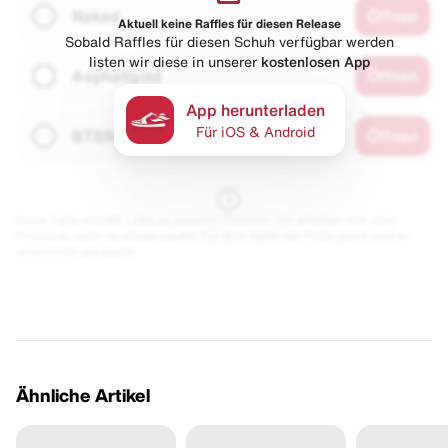
Naked
Öffnen
Aktuell keine Raffles für diesen Release
Sobald Raffles für diesen Schuh verfügbar werden
listen wir diese in unserer
kostenlosen App
Asphaltgold
Öffnen
App herunterladen
Für iOS & Android
BTSN
Öffnen
Diese Seite enthält Links zu unseren Partnern. Wir erhalten evtl. eine
Provision, wenn du etwas kaufst. Für dich bleibt der Preis gleich und du
unterstützt uns damit.
Ähnliche Artikel