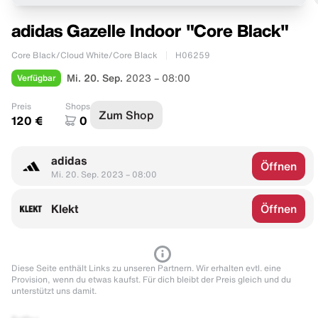
adidas Gazelle Indoor "Core Black"
Core Black/Cloud White/Core Black
H06259
Verfügbar
Mi. 20. Sep.
2023 – 08:00
Preis
Shops
Zum Shop
120 €
0
adidas
Öffnen
Mi. 20. Sep. 2023 – 08:00
Klekt
Öffnen
Diese Seite enthält Links zu unseren Partnern. Wir erhalten evtl. eine
Provision, wenn du etwas kaufst. Für dich bleibt der Preis gleich und du
unterstützt uns damit.