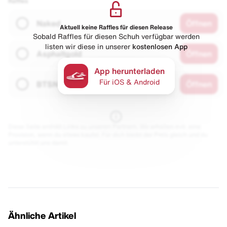
Raffles
Naked
Öffnen
Aktuell keine Raffles für diesen Release
Sobald Raffles für diesen Schuh verfügbar werden
listen wir diese in unserer
kostenlosen App
Asphaltgold
Öffnen
App herunterladen
Für iOS & Android
BTSN
Öffnen
Diese Seite enthält Links zu unseren Partnern. Wir erhalten evtl. eine
Provision, wenn du etwas kaufst. Für dich bleibt der Preis gleich und du
unterstützt uns damit.
Ähnliche Artikel