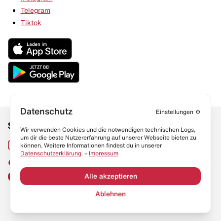
Telegram
Tiktok
Datenschutz
Einstellungen
⚙️
Social Media
Links
Wir verwenden Cookies und die notwendigen technischen Logs,
um dir die beste Nutzererfahrung auf unserer Webseite bieten zu
Sneaker Lexikon
Instagram
können. Weitere Informationen findest du in unserer
Datenschutzerklärung
. –
Impressum
Resell Guide
TikTok
FAQ
Alle akzeptieren
Facebook
Datenschutz
Ablehnen
Impressum