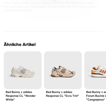
Diese Seite enthält Links zu unseren Partnern. Wir erhalten evtl. eine
Provision, wenn du etwas kaufst. Für dich bleibt der Preis gleich und du
unterstützt uns damit.
Ähnliche Artikel
Bad Bunny x adidas
Bad Bunny x adidas
Bad Bunny x a
Response CL "Wonder
Response CL "Ecru Tint"
Forum Buckle 
White"
"Cangrejeros"