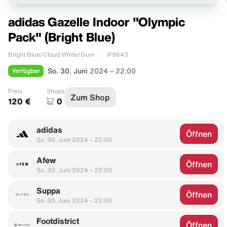
adidas Gazelle Indoor "Olympic
Pack" (Bright Blue)
Bright Blue/Cloud White/Gum
IF9643
Verfügbar
So. 30. Juni
2024 – 22:00
Preis
Shops
Zum Shop
120 €
0
adidas
Öffnen
So. 30. Juni 2024 – 22:00
Afew
Öffnen
So. 30. Juni 2024 – 22:00
Suppa
Öffnen
So. 30. Juni 2024 – 22:00
Footdistrict
Öffnen