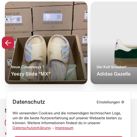
Neue Colourways ?
Der Kult Sneaker!
Yeezy Slide "MX"
Adidas Gazelle
Datenschutz
Einstellungen
⚙️
Social Media
Links
Wir verwenden Cookies und die notwendigen technischen Logs,
um dir die beste Nutzererfahrung auf unserer Webseite bieten zu
Sneaker Lexikon
Instagram
können. Weitere Informationen findest du in unserer
Datenschutzerklärung
. –
Impressum
Resell Guide
TikTok