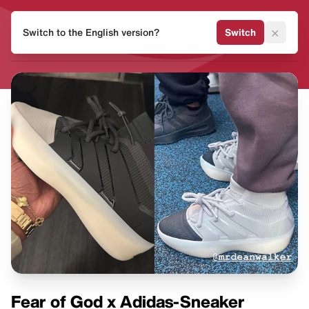
HEAT
×
Switch to the English version?
Switch
MVMNT
Fear of God x Adidas-Sneaker