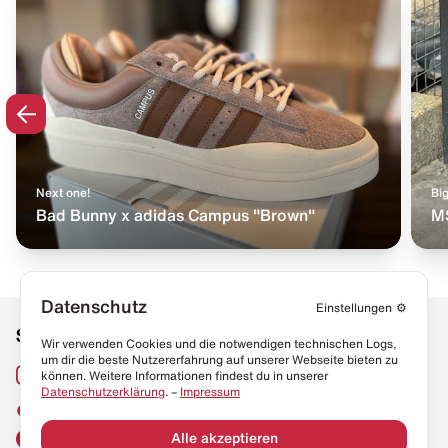
Next one!
Big
Bad Bunny x adidas Campus "Brown"
M
Datenschutz
Einstellungen
⚙️
Social Media
Links
Wir verwenden Cookies und die notwendigen technischen Logs,
um dir die beste Nutzererfahrung auf unserer Webseite bieten zu
Sneaker Lexikon
Instagram
können. Weitere Informationen findest du in unserer
Datenschutzerklärung
. –
Impressum
Resell Guide
TikTok
FAQ
Alle akzeptieren
Facebook