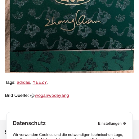
Tags:
adidas
,
YEEZY
,
Bild Quelle: @
woganwodeyang
Datenschutz
Einstellungen
⚙️
Social Media
Links
Wir verwenden Cookies und die notwendigen technischen Logs,