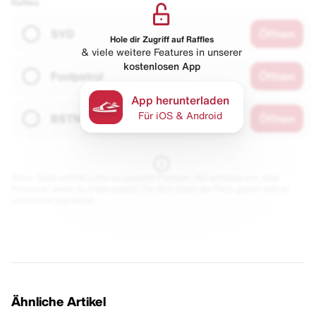
Raffles
SVD
Öffnen
Hole dir Zugriff auf Raffles
& viele weitere Features in unserer
kostenlosen App
Footpatrol
Öffnen
App herunterladen
Für iOS & Android
BSTN
Öffnen
Diese Seite enthält Links zu unseren Partnern. Wir erhalten evtl. eine
Provision, wenn du etwas kaufst. Für dich bleibt der Preis gleich und du
unterstützt uns damit.
Ähnliche Artikel