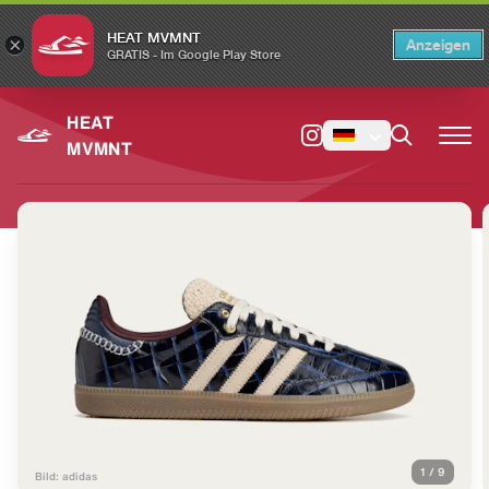
HEAT MVMNT
×
Anzeigen
×
Switch to the English version?
Switch
GRATIS - Im Google Play Store
HEAT
MVMNT
1
/
9
Bild: adidas