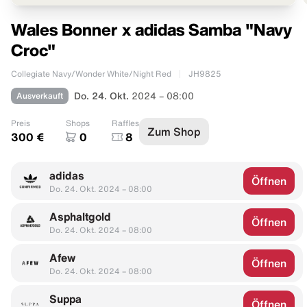
Wales Bonner x adidas Samba "Navy
Croc"
Collegiate Navy/Wonder White/Night Red
JH9825
Ausverkauft
Do. 24. Okt.
2024 – 08:00
Preis
Shops
Raffles
Zum Shop
300 €
0
8
adidas
Öffnen
Do. 24. Okt. 2024 – 08:00
Asphaltgold
Öffnen
Do. 24. Okt. 2024 – 08:00
Afew
Öffnen
Do. 24. Okt. 2024 – 08:00
Suppa
Öffnen