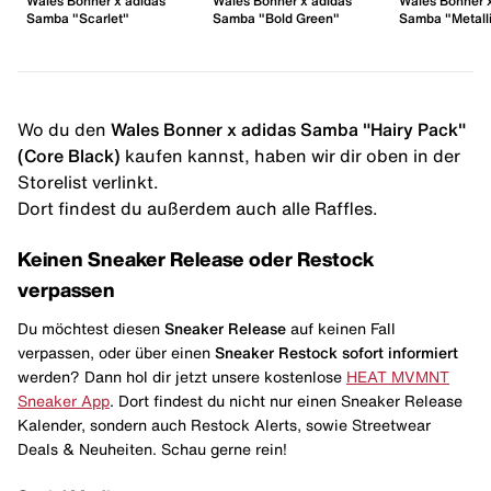
Wales Bonner x adidas
Wales Bonner x adidas
Wales Bonner 
Samba "Scarlet"
Samba "Bold Green"
Samba "Metalli
Wo du den
Wales Bonner x adidas Samba "Hairy Pack"
(Core Black)
kaufen kannst, haben wir dir oben in der
Storelist verlinkt.
Dort findest du außerdem auch alle Raffles.
Keinen Sneaker Release oder Restock
verpassen
Du möchtest diesen
Sneaker Release
auf keinen Fall
verpassen, oder über einen
Sneaker Restock
sofort informiert
werden? Dann hol dir jetzt unsere kostenlose
HEAT MVMNT
Sneaker App
. Dort findest du nicht nur einen Sneaker Release
Kalender, sondern auch Restock Alerts, sowie Streetwear
Deals & Neuheiten. Schau gerne rein!