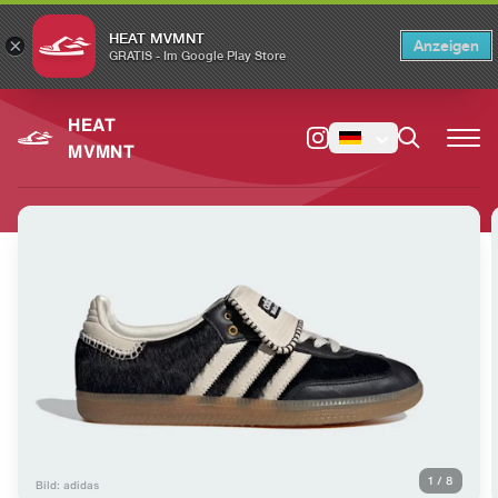
HEAT MVMNT
×
Anzeigen
×
Switch to the English version?
Switch
GRATIS - Im Google Play Store
HEAT
MVMNT
1
/
8
Bild: adidas