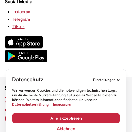
Social Media
Instagram
Telegram
Tiktok
Datenschutz
Einstellungen
⚙️
Social Media
Links
Wir verwenden Cookies und die notwendigen technischen Logs,
um dir die beste Nutzererfahrung auf unserer Webseite bieten zu
Sneaker Lexikon
Instagram
können. Weitere Informationen findest du in unserer
Datenschutzerklärung
. –
Impressum
Resell Guide
TikTok
FAQ
Alle akzeptieren
Facebook
Datenschutz
Ablehnen
Impressum