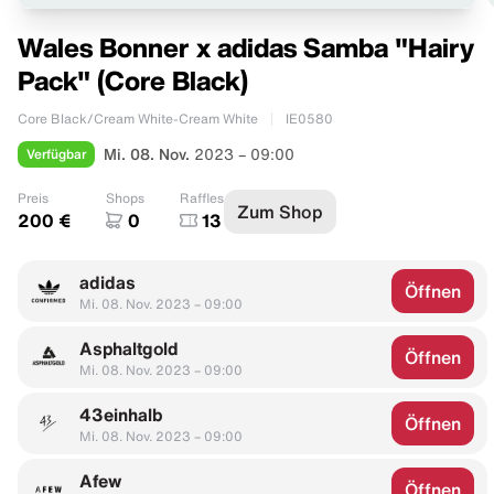
Wales Bonner x adidas Samba "Hairy
Pack" (Core Black)
Core Black/Cream White-Cream White
IE0580
Verfügbar
Mi. 08. Nov.
2023 – 09:00
Preis
Shops
Raffles
Zum Shop
200 €
0
13
adidas
Öffnen
Mi. 08. Nov. 2023 – 09:00
Asphaltgold
Öffnen
Mi. 08. Nov. 2023 – 09:00
43einhalb
Öffnen
Mi. 08. Nov. 2023 – 09:00
Afew
Öffnen