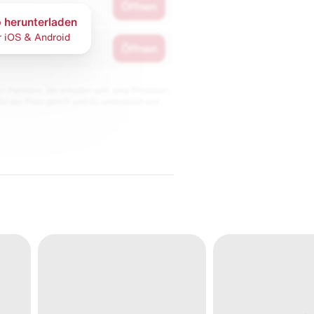
Öffnen
 herunterladen
r iOS & Android
Öffnen
 Partnern. Wir erhalten evtl. eine Provision,
bt der Preis gleich und du unterstützt uns