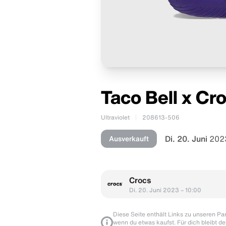
Taco Bell x Cr
Ultraviolet
208613-506
Di. 20. Juni
2023
Ausverkauft
Crocs
Di. 20. Juni 2023 – 10:00
Diese Seite enthält Links zu unseren Part
wenn du etwas kaufst. Für dich bleibt de