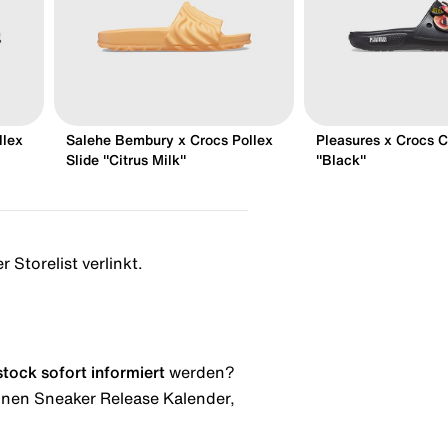
llex
Salehe Bembury x Crocs Pollex
Pleasures x Crocs C
Slide "Citrus Milk"
"Black"
 Storelist verlinkt.
stock
sofort informiert
werden?
 einen Sneaker Release Kalender,