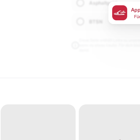
Asphaltgold
App
Fü
BTSN
Diese Seite enthält Links zu unseren
wenn du etwas kaufst. Für dich blei
damit.