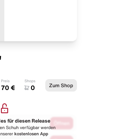
"
Preis
Shops
Zum Shop
70 €
0
les für diesen Release
Öffnen
esen Schuh verfügbar werden
 unserer
kostenlosen App