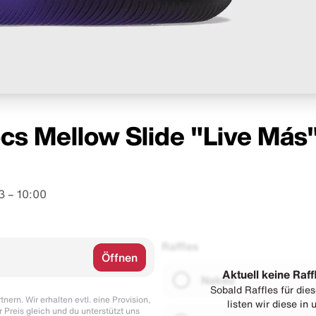
ocs Mellow Slide "Live Más
 – 10:00
Raffles
Öffnen
Aktuell keine Raff
Naked
Sobald Raffles für di
nern. Wir erhalten evtl. eine Provision,
listen wir diese in
r Preis gleich und du unterstützt uns