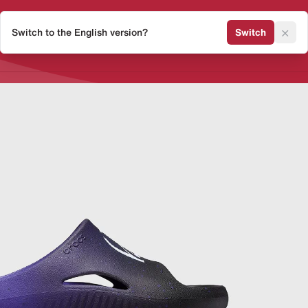
×
Switch to the English version?
Switch
Release Kalender
Sneaker 