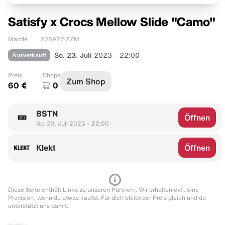
Satisfy x Crocs Mellow Slide "Camo"
Marble
208927-2ZM
Ausverkauft
So. 23. Juli
2023 – 22:00
Preis
Shops
Zum Shop
60 €
0
BSTN
Öffnen
So. 23. Juli 2023 – 22:00
Klekt
Öffnen
Diese Seite enthält Links zu unseren Partnern. Wir erhalten evtl. eine
Provision, wenn du etwas kaufst. Für dich bleibt der Preis gleich und du
unterstützt uns damit.