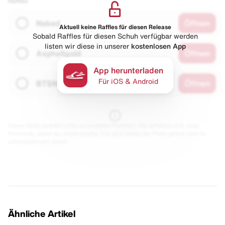
Raffles
Naked
Öffnen
Aktuell keine Raffles für diesen Release
Sobald Raffles für diesen Schuh verfügbar werden
listen wir diese in unserer
kostenlosen App
Asphaltgold
Öffnen
App herunterladen
Für iOS & Android
BTSN
Öffnen
Diese Seite enthält Links zu unseren Partnern. Wir erhalten evtl. eine
Provision, wenn du etwas kaufst. Für dich bleibt der Preis gleich und du
unterstützt uns damit.
Ähnliche Artikel