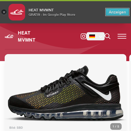
HEAT MVMNT
×
Anzeigen
×
Switch to the English version?
Switch
GRATIS - Im Google Play Store
HEAT
MVMNT
1
/
5
Bild: SBD