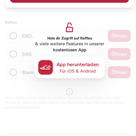
Raffles
END.
Öffnen
Hole dir Zugriff auf Raffles
& viele weitere Features in unserer
kostenlosen App
SNS
Öffnen
App herunterladen
Für iOS & Android
Slam Jam
Öffnen
Diese Seite enthält Links zu unseren Partnern. Wir erhalten evtl. eine
Provision, wenn du etwas kaufst. Für dich bleibt der Preis gleich und du
unterstützt uns damit.