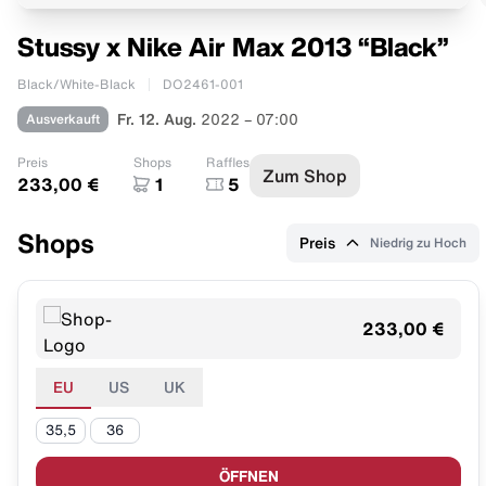
Stussy x Nike Air Max 2013 “Black”
Black/White-Black
DO2461-001
Ausverkauft
Fr. 12. Aug.
2022 – 07:00
Preis
Shops
Raffles
Zum Shop
233,00 €
1
5
Shops
Preis
Niedrig zu Hoch
233,00 €
EU
US
UK
35,5
36
ÖFFNEN