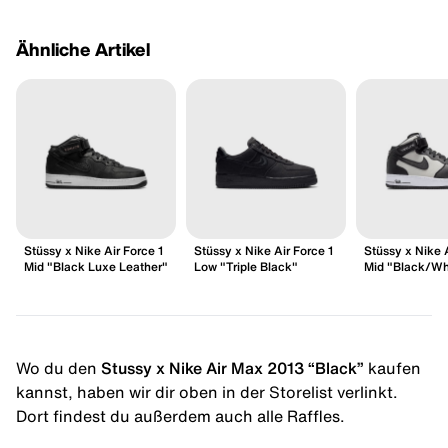
Ähnliche Artikel
Stüssy x Nike Air Force 1
Stüssy x Nike Air Force 1
Stüssy x Nike A
Mid "Black Luxe Leather"
Low "Triple Black"
Mid "Black/Wh
Wo du den
Stussy x Nike Air Max 2013 “Black”
kaufen
kannst, haben wir dir oben in der Storelist verlinkt.
Dort findest du außerdem auch alle Raffles.