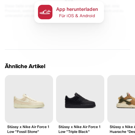
Diese Seite enthält Links zu unseren Partnern. Wir erhalten evtl. eine
App herunterladen
Provision, wenn du etwas kaufst. Für dich bleibt der Preis gleich und du
unterstützt uns damit.
Für iOS & Android
Ähnliche Artikel
Stüssy x Nike Air Force 1
Stüssy x Nike Air Force 1
Stüssy x Nike 
Low "Fossil Stone"
Low "Triple Black"
Huarache “Des