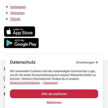
Instagram
Telegram
Tiktok
Datenschutz
Einstellungen
⚙️
Social Media
Links
Wir verwenden Cookies und die notwendigen technischen Logs,
um dir die beste Nutzererfahrung auf unserer Webseite bieten zu
Sneaker Lexikon
Instagram
können. Weitere Informationen findest du in unserer
Datenschutzerklärung
. –
Impressum
Resell Guide
TikTok
FAQ
Alle akzeptieren
Facebook
Datenschutz
Ablehnen
Impressum