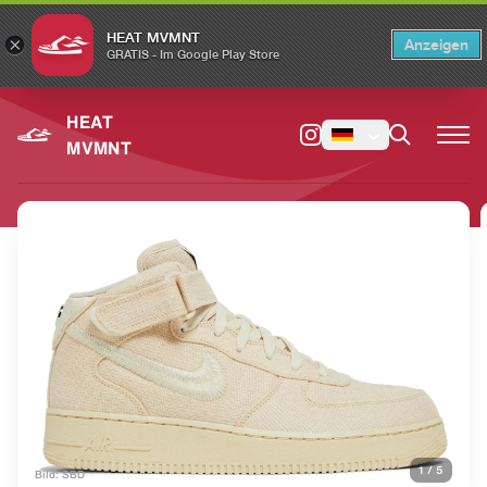
HEAT MVMNT
×
Anzeigen
×
Switch to the English version?
Switch
GRATIS - Im Google Play Store
HEAT
MVMNT
1
/
5
Bild: SBD