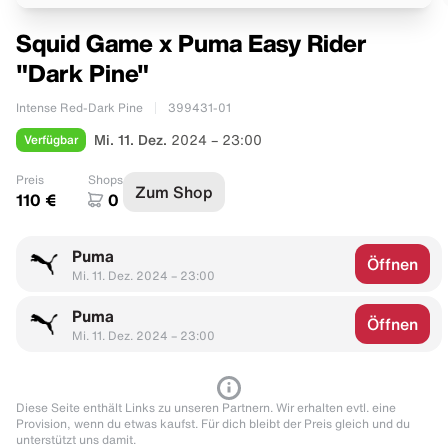
Squid Game x Puma Easy Rider
"Dark Pine"
Intense Red-Dark Pine
399431-01
Verfügbar
Mi. 11. Dez.
2024 – 23:00
Preis
Shops
Zum Shop
110 €
0
Puma
Öffnen
Mi. 11. Dez. 2024 – 23:00
Puma
Öffnen
Mi. 11. Dez. 2024 – 23:00
Diese Seite enthält Links zu unseren Partnern. Wir erhalten evtl. eine
Provision, wenn du etwas kaufst. Für dich bleibt der Preis gleich und du
unterstützt uns damit.