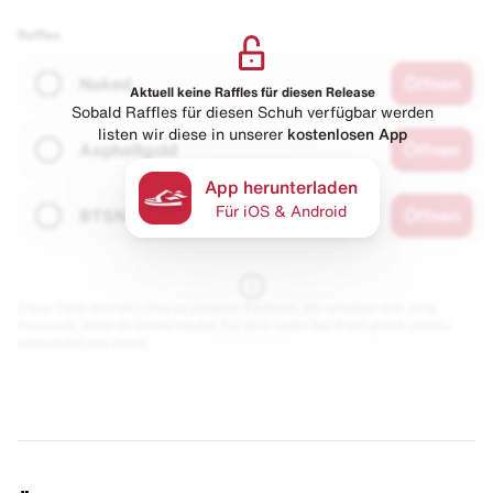
Raffles
Naked
Öffnen
Aktuell keine Raffles für diesen Release
Sobald Raffles für diesen Schuh verfügbar werden
listen wir diese in unserer
kostenlosen App
Asphaltgold
Öffnen
App herunterladen
Für iOS & Android
BTSN
Öffnen
Diese Seite enthält Links zu unseren Partnern. Wir erhalten evtl. eine
Provision, wenn du etwas kaufst. Für dich bleibt der Preis gleich und du
unterstützt uns damit.