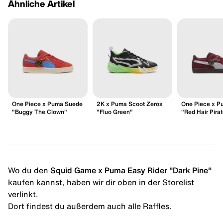
Ähnliche Artikel
One Piece x Puma Suede
2K x Puma Scoot Zeros
One Piece x P
"Buggy The Clown"
"Fluo Green"
"Red Hair Pira
Wo du den
Squid Game x Puma Easy Rider "Dark Pine"
kaufen kannst, haben wir dir oben in der Storelist
verlinkt.
Dort findest du außerdem auch alle Raffles.