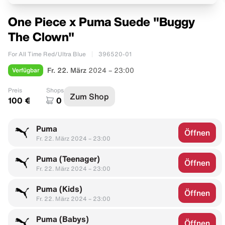
One Piece x Puma Suede "Buggy
The Clown"
For All Time Red/Ultra Blue
396520-01
Verfügbar
Fr. 22. März
2024 – 23:00
Preis
Shops
Zum Shop
100 €
0
Puma
Öffnen
Fr. 22. März 2024 – 23:00
Puma (Teenager)
Öffnen
Fr. 22. März 2024 – 23:00
Puma (Kids)
Öffnen
Fr. 22. März 2024 – 23:00
Puma (Babys)
Öffnen