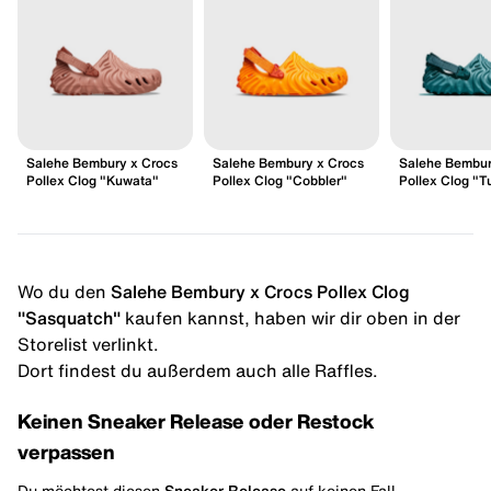
Salehe Bembury x Crocs
Salehe Bembury x Crocs
Salehe Bembur
Pollex Clog "Kuwata"
Pollex Clog "Cobbler"
Pollex Clog "T
Wo du den
Salehe Bembury x Crocs Pollex Clog
"Sasquatch"
kaufen kannst, haben wir dir oben in der
Storelist verlinkt.
Dort findest du außerdem auch alle Raffles.
Keinen Sneaker Release oder Restock
verpassen
Du möchtest diesen
Sneaker Release
auf keinen Fall