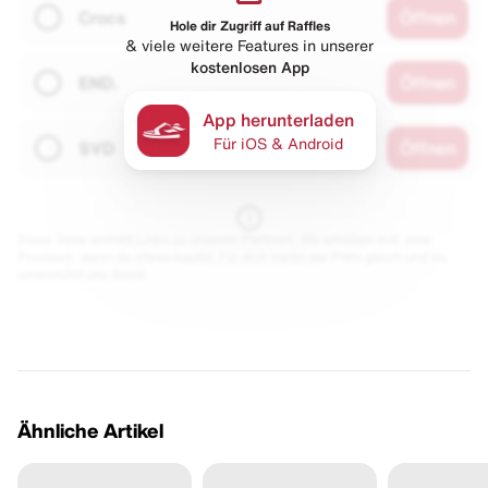
Crocs
Öffnen
Hole dir Zugriff auf Raffles
& viele weitere Features in unserer
kostenlosen App
END.
Öffnen
App herunterladen
Für iOS & Android
SVD
Öffnen
Diese Seite enthält Links zu unseren Partnern. Wir erhalten evtl. eine
Provision, wenn du etwas kaufst. Für dich bleibt der Preis gleich und du
unterstützt uns damit.
Ähnliche Artikel