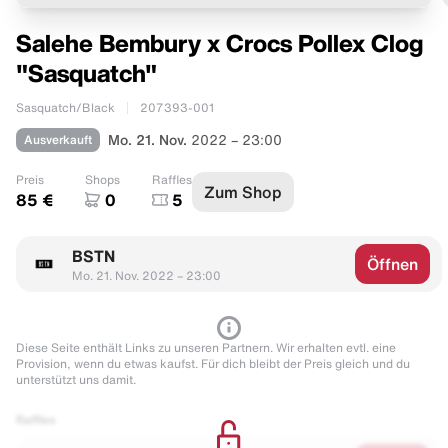
Salehe Bembury x Crocs Pollex Clog
"Sasquatch"
Sasquatch/Black
207393-001
Ausverkauft
Mo. 21. Nov.
2022 – 23:00
Preis
Shops
Raffles
Zum Shop
85 €
0
5
BSTN
Öffnen
Mo. 21. Nov. 2022 – 23:00
Diese Seite enthält Links zu unseren Partnern. Wir erhalten evtl. eine
Provision, wenn du etwas kaufst. Für dich bleibt der Preis gleich und du
unterstützt uns damit.
Raffles