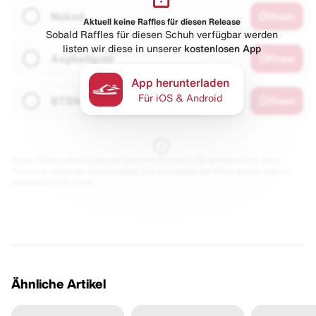
Naked
Öffnen
Aktuell keine Raffles für diesen Release
Sobald Raffles für diesen Schuh verfügbar werden
listen wir diese in unserer
kostenlosen App
Asphaltgold
Öffnen
App herunterladen
Für iOS & Android
BTSN
Öffnen
Diese Seite enthält Links zu unseren Partnern. Wir erhalten evtl. eine
Provision, wenn du etwas kaufst. Für dich bleibt der Preis gleich und du
unterstützt uns damit.
Ähnliche Artikel