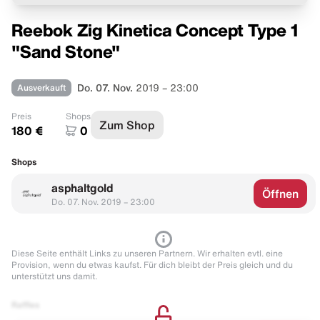
Reebok Zig Kinetica Concept Type 1
"Sand Stone"
Ausverkauft
Do. 07. Nov.
2019 – 23:00
Preis
Shops
Zum Shop
180 €
0
Shops
asphaltgold
Öffnen
Do. 07. Nov. 2019 – 23:00
Diese Seite enthält Links zu unseren Partnern. Wir erhalten evtl. eine
Provision, wenn du etwas kaufst. Für dich bleibt der Preis gleich und du
unterstützt uns damit.
Raffles