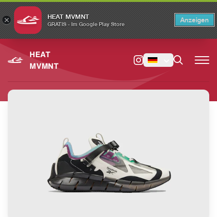
HEAT MVMNT
×
Anzeigen
×
Switch to the English version?
Switch
GRATIS - Im Google Play Store
HEAT
MVMNT