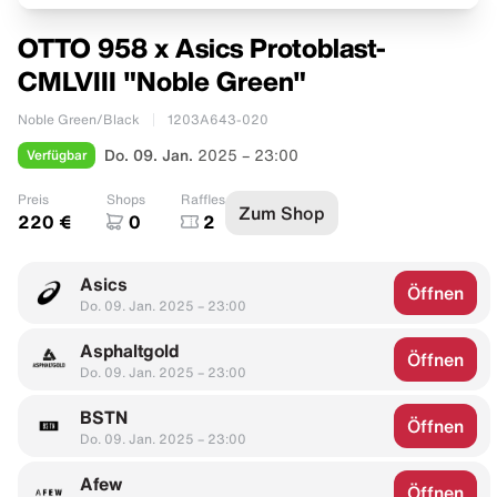
OTTO 958 x Asics Protoblast-
CMLVIII "Noble Green"
Noble Green/Black
1203A643-020
Verfügbar
Do. 09. Jan.
2025 – 23:00
Preis
Shops
Raffles
Zum Shop
220 €
0
2
Asics
Öffnen
Do. 09. Jan. 2025 – 23:00
Asphaltgold
Öffnen
Do. 09. Jan. 2025 – 23:00
BSTN
Öffnen
Do. 09. Jan. 2025 – 23:00
Afew
Öffnen