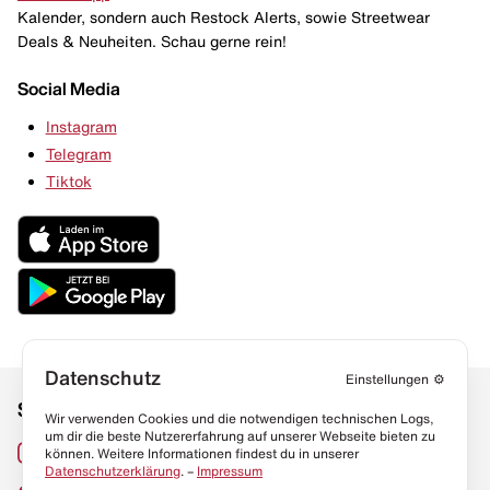
Kalender, sondern auch Restock Alerts, sowie Streetwear
Deals & Neuheiten. Schau gerne rein!
Social Media
Instagram
Telegram
Tiktok
Datenschutz
Einstellungen
⚙️
Social Media
Links
Wir verwenden Cookies und die notwendigen technischen Logs,
um dir die beste Nutzererfahrung auf unserer Webseite bieten zu
Sneaker Lexikon
Instagram
können. Weitere Informationen findest du in unserer
Datenschutzerklärung
. –
Impressum
Resell Guide
TikTok