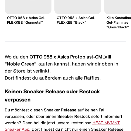
OTTO 958 x Asics Gel-
OTTO 958 x Asics Gel-
Kiko Kostadino
FLEXKEE "Gunmetal"
FLEXKEE "Black"
Gel-Flammae
"Grey/Black"
Wo du den
OTTO 958 x Asics Protoblast-CMLVIII
"Noble Green"
kaufen kannst, haben wir dir oben in
der Storelist verlinkt.
Dort findest du außerdem auch alle Raffles.
Keinen Sneaker Release oder Restock
verpassen
Du möchtest diesen
Sneaker Release
auf keinen Fall
verpassen, oder über einen
Sneaker Restock
sofort informiert
werden? Dann hol dir jetzt unsere kostenlose
HEAT MVMNT
Sneaker App
. Dort findest du nicht nur einen Sneaker Release