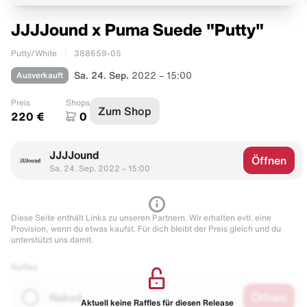
JJJJound x Puma Suede "Putty"
Putty/White
388659-05
Ausverkauft
Sa. 24. Sep.
2022 – 15:00
Preis
Shops
Zum Shop
220 €
0
JJJJound
Öffnen
Sa. 24. Sep. 2022 – 15:00
Diese Seite enthält Links zu unseren Partnern. Wir erhalten evtl. eine
Provision, wenn du etwas kaufst. Für dich bleibt der Preis gleich und du
unterstützt uns damit.
Raffles
Naked
Öffnen
Aktuell keine Raffles für diesen Release