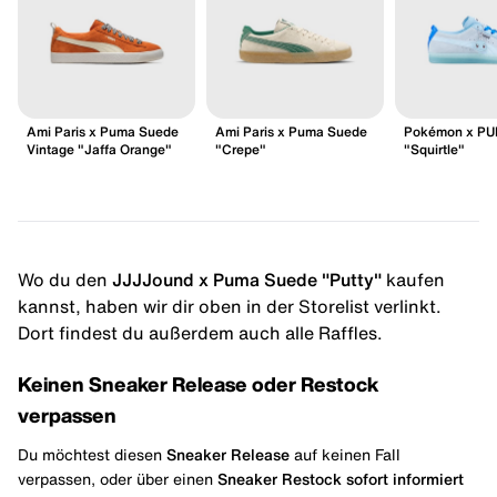
Ami Paris x Puma Suede
Ami Paris x Puma Suede
Pokémon x PU
Vintage "Jaffa Orange"
"Crepe"
"Squirtle"
Wo du den
JJJJound x Puma Suede "Putty"
kaufen
kannst, haben wir dir oben in der Storelist verlinkt.
Dort findest du außerdem auch alle Raffles.
Keinen Sneaker Release oder Restock
verpassen
Du möchtest diesen
Sneaker Release
auf keinen Fall
verpassen, oder über einen
Sneaker Restock
sofort informiert