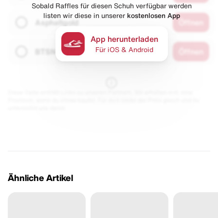
Sobald Raffles für diesen Schuh verfügbar werden
listen wir diese in unserer
kostenlosen App
Asphaltgold
Öffnen
App herunterladen
Für iOS & Android
BTSN
Öffnen
Diese Seite enthält Links zu unseren Partnern. Wir erhalten evtl. eine
Provision, wenn du etwas kaufst. Für dich bleibt der Preis gleich und du
unterstützt uns damit.
Ähnliche Artikel