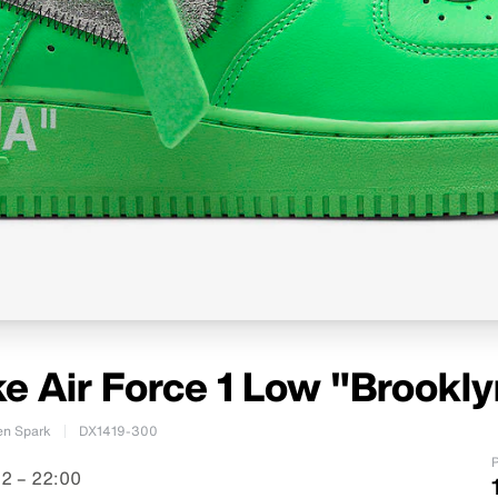
ke Air Force 1 Low "Brookly
en Spark
DX1419-300
P
2 – 22:00