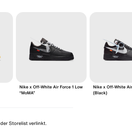
Nike x Off-White Air Force 1 Low
Nike x Off-White Ai
“MoMA”
(Black)
er Storelist verlinkt.