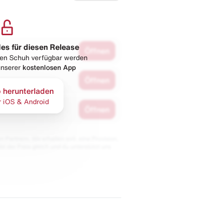
les für diesen Release
Öffnen
esen Schuh verfügbar werden
 unserer
kostenlosen App
Öffnen
 herunterladen
r iOS & Android
Öffnen
 Partnern. Wir erhalten evtl. eine Provision,
bt der Preis gleich und du unterstützt uns