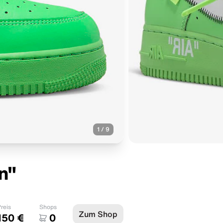
1
/
9
n"
reis
Shops
Zum Shop
150 €
0