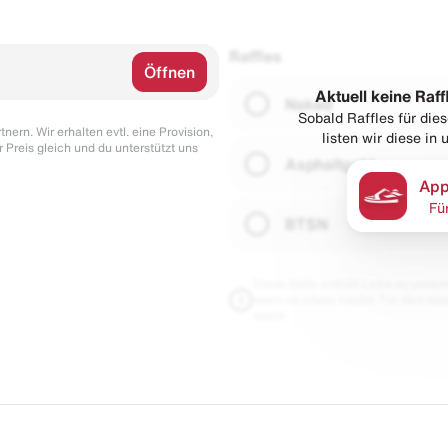
Raffles
Öffnen
Aktuell keine Raff
Naked
Sobald Raffles für di
nern. Wir erhalten evtl. eine Provision,
listen wir diese in
r Preis gleich und du unterstützt uns
Asphaltgold
App
Fü
BTSN
Diese Seite enthält Links zu unseren
wenn du etwas kaufst. Für dich blei
damit.