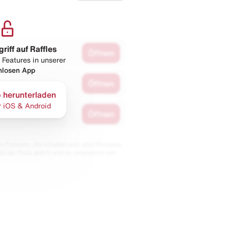
griff auf Raffles
Öffnen
 Features in unserer
nlosen App
Öffnen
 herunterladen
r iOS & Android
Öffnen
 Partnern. Wir erhalten evtl. eine Provision,
bt der Preis gleich und du unterstützt uns