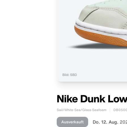
Bild: SBD
Nike Dunk Low
Sail/White Sea/Glass Seafoam
DB0500
Do. 12. Aug.
202
Ausverkauft