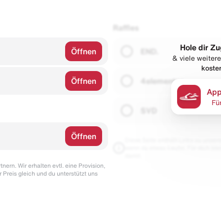
Raffles
Hole dir Zu
Öffnen
END.
& viele weitere
koste
Öffnen
4elementos
App
Fü
SVD
Öffnen
Diese Seite enthält Links zu unseren
wenn du etwas kaufst. Für dich blei
damit.
nern. Wir erhalten evtl. eine Provision,
r Preis gleich und du unterstützt uns