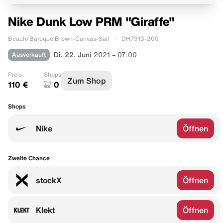
Nike Dunk Low PRM "Giraffe"
Beach/Baroque Brown-Canvas-Sail
DH7913-200
Ausverkauft
Di. 22. Juni
2021 – 07:00
Preis
Shops
Zum Shop
110 €
0
Shops
Nike
Öffnen
Zweite Chance
stockX
Öffnen
Klekt
Öffnen