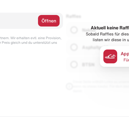
Raffles
Öffnen
Aktuell keine Raff
Naked
Sobald Raffles für di
nern. Wir erhalten evtl. eine Provision,
listen wir diese in
r Preis gleich und du unterstützt uns
Asphaltgold
App
Fü
BTSN
Diese Seite enthält Links zu unseren
wenn du etwas kaufst. Für dich blei
damit.