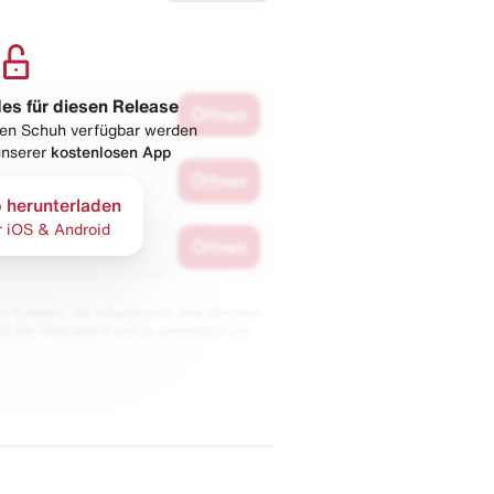
les für diesen Release
Öffnen
esen Schuh verfügbar werden
 unserer
kostenlosen App
Öffnen
 herunterladen
r iOS & Android
Öffnen
 Partnern. Wir erhalten evtl. eine Provision,
bt der Preis gleich und du unterstützt uns