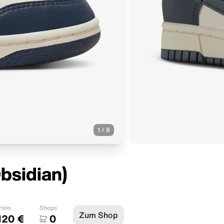
1
/
8
bsidian)
reis
Shops
Zum Shop
120 €
0