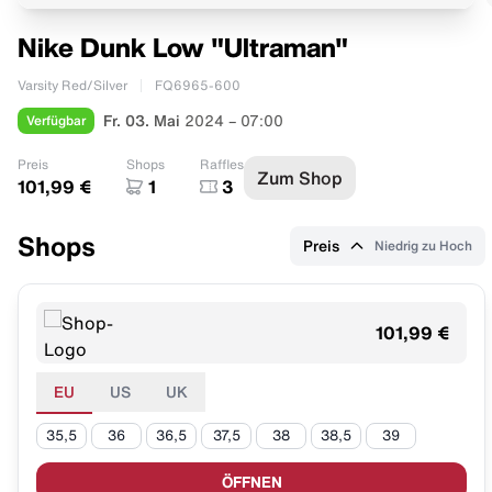
Nike Dunk Low "Ultraman"
Varsity Red/Silver
FQ6965-600
Verfügbar
Fr. 03. Mai
2024 – 07:00
Preis
Shops
Raffles
Zum Shop
101,99 €
1
3
Shops
Preis
Niedrig zu Hoch
101,99 €
EU
US
UK
35,5
36
36,5
37,5
38
38,5
39
ÖFFNEN