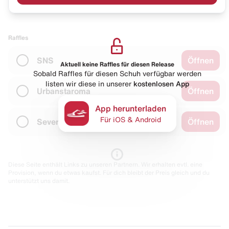
Raffles
SNS
Öffnen
Aktuell keine Raffles für diesen Release
Sobald Raffles für diesen Schuh verfügbar werden
listen wir diese in unserer
kostenlosen App
Urbanstaroma
Öffnen
App herunterladen
Für iOS & Android
Sevenstore
Öffnen
Diese Seite enthält Links zu unseren Partnern. Wir erhalten evtl. eine
Provision, wenn du etwas kaufst. Für dich bleibt der Preis gleich und du
unterstützt uns damit.