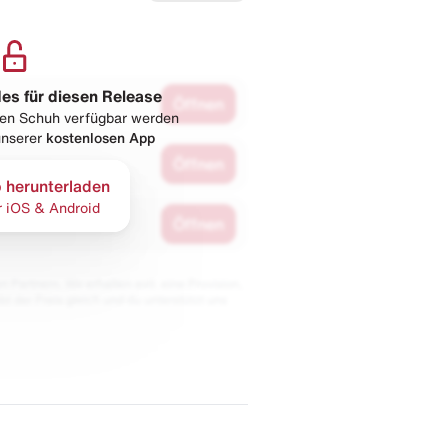
les für diesen Release
Öffnen
esen Schuh verfügbar werden
 unserer
kostenlosen App
Öffnen
 herunterladen
r iOS & Android
Öffnen
 Partnern. Wir erhalten evtl. eine Provision,
bt der Preis gleich und du unterstützt uns