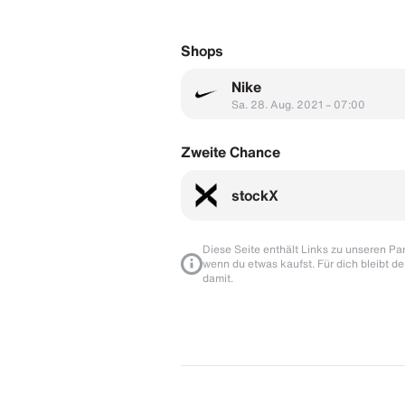
Shops
Nike
Sa. 28. Aug. 2021 – 07:00
Zweite Chance
stockX
Diese Seite enthält Links zu unseren Part
wenn du etwas kaufst. Für dich bleibt de
damit.