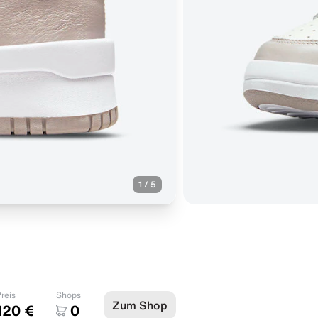
1
/
5
reis
Shops
Zum Shop
120 €
0