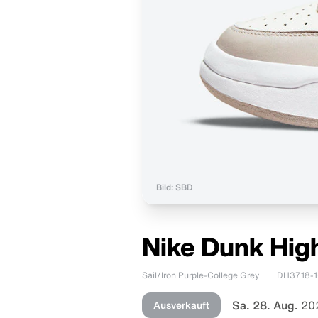
Bild: SBD
Nike Dunk High
Sail/Iron Purple-College Grey
DH3718-1
Sa. 28. Aug.
20
Ausverkauft