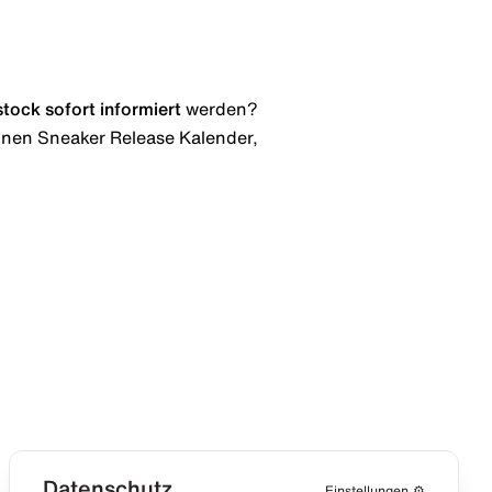
stock
sofort informiert
werden?
 einen Sneaker Release Kalender,
Datenschutz
Einstellungen
⚙️