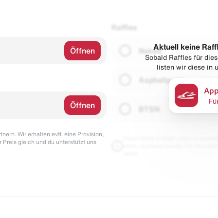
Raffles
Aktuell keine Raff
Öffnen
Naked
Sobald Raffles für di
listen wir diese in
Asphaltgold
App
Fü
Öffnen
BTSN
nern. Wir erhalten evtl. eine Provision,
Diese Seite enthält Links zu unseren
r Preis gleich und du unterstützt uns
wenn du etwas kaufst. Für dich blei
damit.