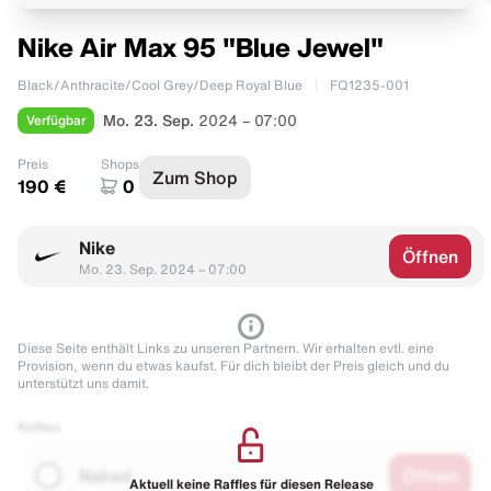
Nike Air Max 95 "Blue Jewel"
Black/Anthracite/Cool Grey/Deep Royal Blue
FQ1235-001
Verfügbar
Mo. 23. Sep.
2024 – 07:00
Preis
Shops
Zum Shop
190 €
0
Nike
Öffnen
Mo. 23. Sep. 2024 – 07:00
Diese Seite enthält Links zu unseren Partnern. Wir erhalten evtl. eine
Provision, wenn du etwas kaufst. Für dich bleibt der Preis gleich und du
unterstützt uns damit.
Raffles
Naked
Öffnen
Aktuell keine Raffles für diesen Release