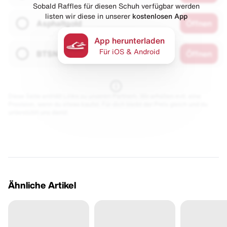
Sobald Raffles für diesen Schuh verfügbar werden
listen wir diese in unserer
kostenlosen App
Asphaltgold
Öffnen
App herunterladen
Für iOS & Android
BTSN
Öffnen
Diese Seite enthält Links zu unseren Partnern. Wir erhalten evtl. eine
Provision, wenn du etwas kaufst. Für dich bleibt der Preis gleich und du
unterstützt uns damit.
Ähnliche Artikel