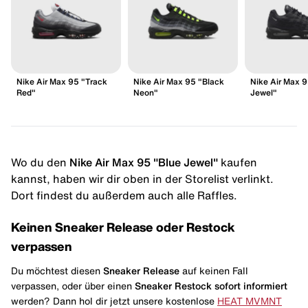
Nike Air Max 95 "Track
Nike Air Max 95 "Black
Nike Air Max 9
Red"
Neon"
Jewel"
Wo du den
Nike Air Max 95 "Blue Jewel"
kaufen
kannst, haben wir dir oben in der Storelist verlinkt.
Dort findest du außerdem auch alle Raffles.
Keinen Sneaker Release oder Restock
verpassen
Du möchtest diesen
Sneaker Release
auf keinen Fall
verpassen, oder über einen
Sneaker Restock
sofort informiert
werden? Dann hol dir jetzt unsere kostenlose
HEAT MVMNT